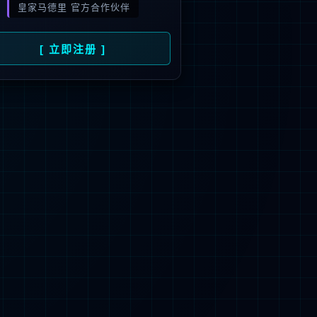
旗下品牌
号
招商）