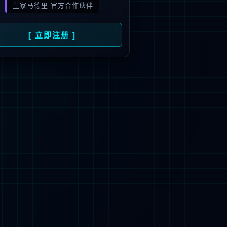
旗下品牌
号
招商）